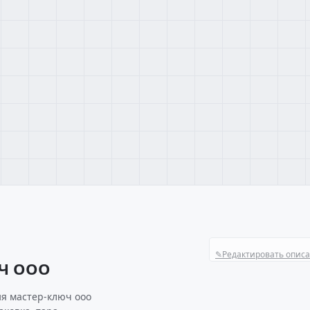
✎
Редактировать опис
ЮЧ ООО
я мастер-ключ ооо