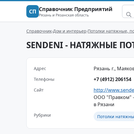
Справочник Предприятий
СП
Рязань и Рязанская область
Справочник
Дом и интерьер
Потолки натяжные, п
SENDENI - НАТЯЖНЫЕ П
Рязань г., Маяков
Адрес
+7 (4912) 206154
Телефоны
http://www.sende
Сайт
ООО "Правком" -
в Рязани
Рубрики
Потолки натяжны