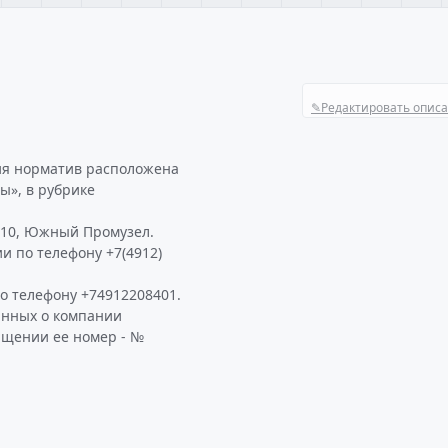
✎
Редактировать опис
ия норматив расположена
ы», в рубрике
. 10, Южный Промузел.
и по телефону +7(4912)
 телефону +74912208401.
анных о компании
ащении ее номер - №