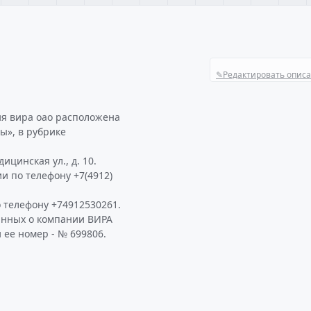
✎
Редактировать опис
ия вира оао расположена
ы», в рубрике
цинская ул., д. 10.
и по телефону +7(4912)
 телефону +74912530261.
анных о компании ВИРА
 ее номер - № 699806.