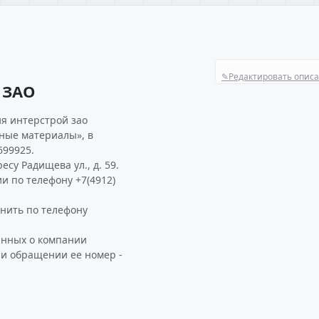
✎
Редактировать опис
 ЗАО
я интерстрой зао
ьные материалы», в
699925.
су Радищева ул., д. 59.
и по телефону +7(4912)
нить по телефону
анных о компании
ри обращении ее номер -