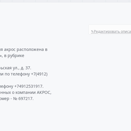
✎
Редактировать опис
я акрос расположена в
, в рубрике
кая ул., д. 37.
и по телефону +7(4912)
лефону +74912531917.
анных о компании АКРОС,
омер - № 697217.